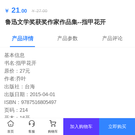
21
￥
.00
￥
27.00
鲁迅文学奖获奖作家作品集--指甲花开
产品详情
产品参数
产品评论
基本信息
书名:指甲花开
原价：27元
作者:乔叶
出版社：台海
出版日期：2015-04-01
ISBN：9787516805497
页码：214
开本：16开
加入购物车
立即购买
首页
客服
购物车
编辑推荐